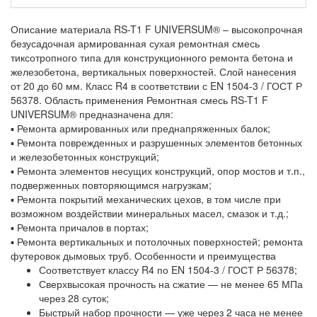
Описание материала
RS-T1 F UNIVERSUM® – высокопрочная
безусадочная армированная сухая ремонтная смесь
тиксотропного типа для конструкционного ремонта бетона и
железобетона, вертикальных поверхностей. Слой нанесения
от 20 до 60 мм. Класс R4 в соответствии с EN 1504-3 / ГОСТ Р
56378.
Область применения
Ремонтная смесь RS-T1 F
UNIVERSUM® предназначена для:
▪ Ремонта армированных или преднапряженных балок;
▪ Ремонта поврежденных и разрушенных элементов бетонных
и железобетонных конструкций;
▪ Ремонта элементов несущих конструкций, опор мостов и т.п.,
подверженных повторяющимся нагрузкам;
▪ Ремонта покрытий механических цехов, в том числе при
возможном воздействии минеральных масел, смазок и т.д.;
▪ Ремонта причалов в портах;
▪ Ремонта вертикальных и потолочных поверхностей; ремонта
футеровок дымовых труб.
Особенности и преимущества
Соответствует классу R4 по EN 1504-3 / ГОСТ Р 56378;
Сверхвысокая прочность на сжатие — не менее 65 МПа
через 28 суток;
Быстрый набор прочности — уже через 2 часа не менее