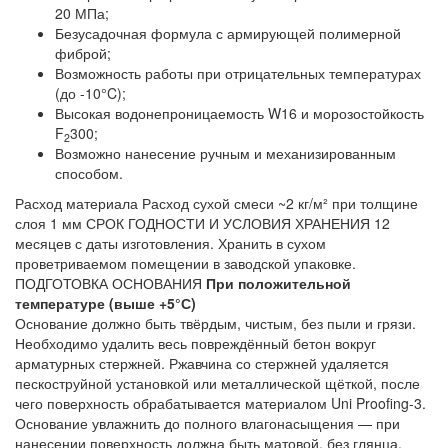
20 МПа;
Безусадочная формула с армирующей полимерной
фиброй;
Возможность работы при отрицательных температурах
(до -10°C);
Высокая водонепроницаемость W16 и морозостойкость
F
300;
2
Возможно нанесение ручным и механизированным
способом.
Расход материала
Расход сухой смеси ~2 кг/м² при толщине
слоя 1 мм
СРОК ГОДНОСТИ И УСЛОВИЯ ХРАНЕНИЯ
12
месяцев с даты изготовления. Хранить в сухом
проветриваемом помещении в заводской упаковке.
ПОДГОТОВКА ОСНОВАНИЯ
При положительной
температуре (выше +5°С)
Основание должно быть твёрдым, чистым, без пыли и грязи.
Необходимо удалить весь повреждённый бетон вокруг
арматурных стержней. Ржавчина со стержней удаляется
пескоструйной установкой или металлической щёткой, после
чего поверхность обрабатывается материалом Uni Proofing-3.
Основание увлажнить до полного влагонасыщения — при
нанесении поверхность должна быть матовой, без глянца.