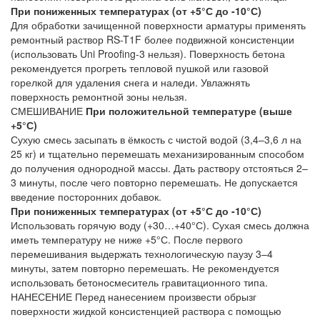
При пониженных температурах (от +5°С до -10°С)
Для обработки зачищенной поверхности арматуры применять
ремонтный раствор RS-T1F более подвижной консистенции
(использовать Uni Proofing-3 нельзя). Поверхность бетона
рекомендуется прогреть тепловой пушкой или газовой
горелкой для удаления снега и наледи. Увлажнять
поверхность ремонтной зоны нельзя.
СМЕШИВАНИЕ
При положительной температуре (выше
+5°С)
Сухую смесь засыпать в ёмкость с чистой водой (3,4–3,6 л на
25 кг) и тщательно перемешать механизированным способом
до получения однородной массы. Дать раствору отстояться 2–
3 минуты, после чего повторно перемешать. Не допускается
введение посторонних добавок.
При пониженных температурах (от +5°С до -10°С)
Использовать горячую воду (+30…+40°С). Сухая смесь должна
иметь температуру не ниже +5°С. После первого
перемешивания выдержать технологическую паузу 3–4
минуты, затем повторно перемешать. Не рекомендуется
использовать бетоносмеситель гравитационного типа.
НАНЕСЕНИЕ
Перед нанесением произвести обрызг
поверхности жидкой консистенцией раствора с помощью