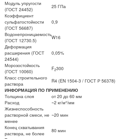
Модуль упругости
25 ГПа
(ГОСТ 24452)
Коэффициент
сульфатостойкости
0,9
(ГОСТ 56687)
Водонепроницаемость
W16
(ГОСТ 12730.5)
Деформация
расширения (ГОСТ
0,05%
24544)
Морозостойкость
F
300
2
(ГОСТ 10060)
Класс строительного
R4 (EN 1504-3 / ГОСТ Р 56378)
раствора
ИНФОРМАЦИЯ ПО ПРИМЕНЕНИЮ
Толщина слоя
от 20 до 60 мм
Расход
~2 кг/м²/мм
Жизнеспособность
растворной смеси, не
~20 мин
менее
Конец схватывания
80 мин
раствора, не более