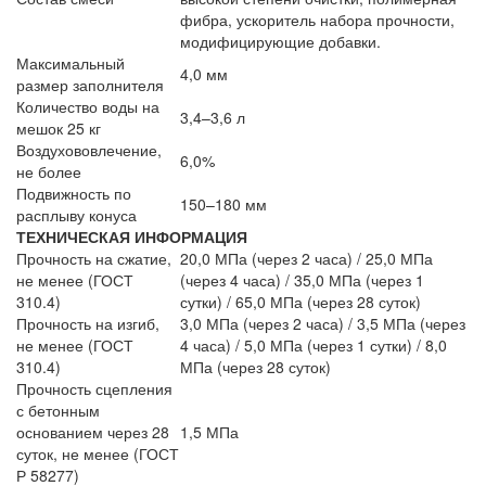
фибра, ускоритель набора прочности,
модифицирующие добавки.
Максимальный
4,0 мм
размер заполнителя
Количество воды на
3,4–3,6 л
мешок 25 кг
Воздухововлечение,
6,0%
не более
Подвижность по
150–180 мм
расплыву конуса
ТЕХНИЧЕСКАЯ ИНФОРМАЦИЯ
Прочность на сжатие,
20,0 МПа (через 2 часа) / 25,0 МПа
не менее (ГОСТ
(через 4 часа) / 35,0 МПа (через 1
310.4)
сутки) / 65,0 МПа (через 28 суток)
Прочность на изгиб,
3,0 МПа (через 2 часа) / 3,5 МПа (через
не менее (ГОСТ
4 часа) / 5,0 МПа (через 1 сутки) / 8,0
310.4)
МПа (через 28 суток)
Прочность сцепления
с бетонным
основанием через 28
1,5 МПа
суток, не менее (ГОСТ
Р 58277)