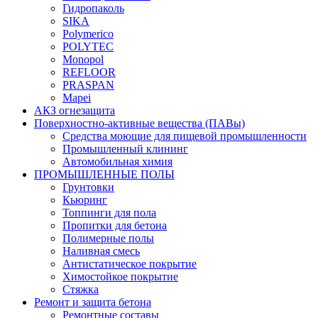
Гидропаколь
SIKA
Polymerico
POLYTEC
Monopol
REFLOOR
PRASPAN
Mapei
АКЗ огнезащита
Поверхностно-активные вещества (ПАВы)
Средства моющие для пищевой промышленности
Промышленный клининг
Автомобильная химия
ПРОМЫШЛЕННЫЕ ПОЛЫ
Грунтовки
Кьюринг
Топпинги для пола
Пропитки для бетона
Полимерные полы
Наливная смесь
Антистатическое покрытие
Химостойкое покрытие
Стяжка
Ремонт и защита бетона
Ремонтные составы