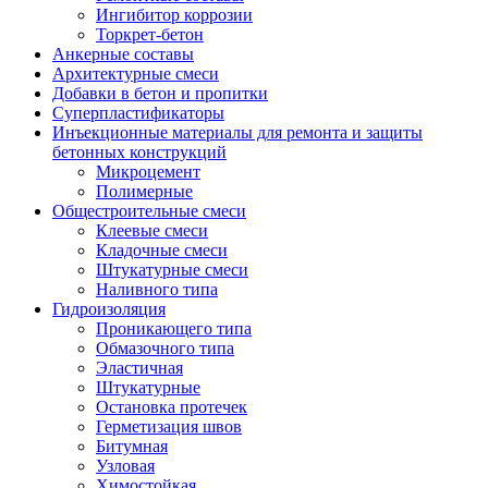
Ингибитор коррозии
Торкрет-бетон
Анкерные составы
Архитектурные смеси
Добавки в бетон и пропитки
Суперпластификаторы
Инъекционные материалы для ремонта и защиты
бетонных конструкций
Микроцемент
Полимерные
Общестроительные смеси
Клеевые смеси
Кладочные смеси
Штукатурные смеси
Наливного типа
Гидроизоляция
Проникающего типа
Обмазочного типа
Эластичная
Штукатурные
Остановка протечек
Герметизация швов
Битумная
Узловая
Химостойкая