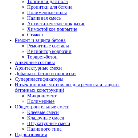
Топпинги для пола
Пропитки для бетона
Полимерные полы
Наливная смесь
Антистатическое покрытие
Химостойкое покрытие
Стяжка
Ремонт и защита бетона
Ремонтные составы
Ингибитор коррозии
Торкрет-бетон
Анкерные составы
Архитектурные смеси
Добавки в бетон и пропитки
Суперпластификаторы
Инъекционные материалы для ремонта и защиты
бетонных конструкций
Микроцемент
Полимерные
Общестроительные смеси
Клеевые смеси
Кладочные смеси
Штукатурные смеси
Наливного типа
Гидроизоляция