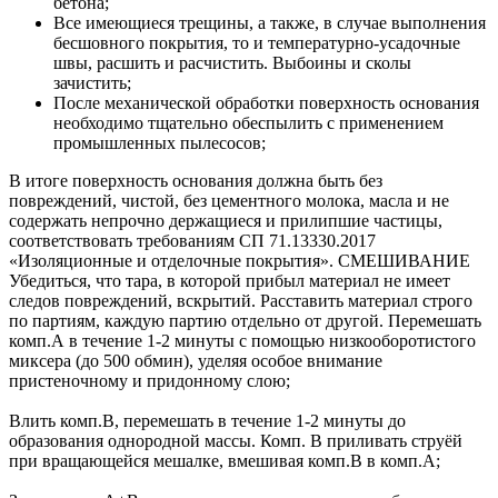
бетона;
Все имеющиеся трещины, а также, в случае выполнения
бесшовного покрытия, то и температурно-усадочные
швы, расшить и расчистить. Выбоины и сколы
зачистить;
После механической обработки поверхность основания
необходимо тщательно обеспылить с применением
промышленных пылесосов;
В итоге поверхность основания должна быть без
повреждений, чистой, без цементного молока, масла и не
содержать непрочно держащиеся и прилипшие частицы,
соответствовать требованиям СП 71.13330.2017
«Изоляционные и отделочные покрытия».
СМЕШИВАНИЕ
Убедиться, что тара, в которой прибыл материал не имеет
следов повреждений, вскрытий. Расставить материал строго
по партиям, каждую партию отдельно от другой. Перемешать
комп.А в течение 1-2 минуты с помощью низкооборотистого
миксера (до 500 обмин), уделяя особое внимание
пристеночному и придонному слою;
Влить комп.В, перемешать в течение 1-2 минуты до
образования однородной массы. Комп. В приливать струёй
при вращающейся мешалке, вмешивая комп.В в комп.А;