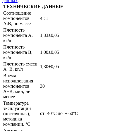
данных
.
ТЕХНИЧЕСКИЕ ДАННЫЕ
Соотношение
компонентов
4 : 1
А:B, по массе
Плотность
компонента А,
1,33±0,05
кг/л
Плотность
компонента B,
1,00±0,05
кг/л
Плотность смеси
1,30±0,05
А+B, кг/л
Время
использования
компонентов
30
А+B, мин, не
менее
Температура
эксплуатации
от -40°С до ＋60°С
(постоянная),
методика
компании, °С
Адгезия к