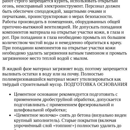
работ строго запрещается курить, использовать открытый
огонь, неисправный электроинструмент. Персонал должен
быть обеспечен спецодеждой, защитными очками и
перчатками, проинструктирован о мерах безопасности.
Работы производить в помещениях, оборудованных общей
приточно-вытяжной вентиляцией. Не допускать попадания
компонентов материала на открытые участки кожи, в глаза и
рот. При попадании в глаза необходимо промыть их большим
количеством чистой воды и немедленно обратиться к врачу.
При попадании компонентов на открытые участки кожи
необходимо удалить загрязнения ватным тампоном и промыть
загрязненное место теплой водой с мылом.
В жидкой фазе материал загрязняет воду, поэтому запрещается
выливать остатки в воду или на почву. Полностью
полимеризовавшийся материал может утилизироваться как
твёрдый строительный мусор.
ПОДГОТОВКА ОСНОВАНИЯ
Цементное основание рекомендуется подготовить с
применением дробеструйной обработки, допускается
подготавливать с применением фрезеровальной и
шлифовальной обработки;
«Цементное молочко» снять до бетона (визуально виден
крупный заполнитель). Старые покрытия (включая
упрочнённый слой «топпинг») полностью удалить до