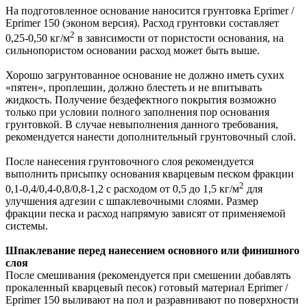
На подготовленное основание наносится грунтовка Eprimer /
Eprimer 150 (эконом версия). Расход грунтовки составляет
2
0,25-0,50 кг/м
в зависимости от пористости основания, на
сильнопористом основании расход может быть выше.
Хорошо загрунтованное основание не должно иметь сухих
«пятен», проплешин, должно блестеть и не впитывать
жидкость. Получение бездефектного покрытия возможно
только при условии полного заполнения пор основания
грунтовкой. В случае невыполнения данного требования,
рекомендуется нанести дополнительный грунтовочный слой.
После нанесения грунтовочного слоя рекомендуется
выполнить присыпку основания кварцевым песком фракции
2
0,1-0,4/0,4-0,8/0,8-1,2 с расходом от 0,5 до 1,5 кг/м
для
улучшения адгезии с шпаклевочными слоями. Размер
фракции песка и расход напрямую зависят от применяемой
системы.
Шпаклевание перед нанесением основного или финишного
слоя
После смешивания (рекомендуется при смешении добавлять
прокаленный кварцевый песок) готовый материал Eprimer /
Eprimer 150 выливают на пол и разравнивают по поверхности