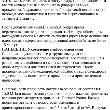
Затем смесь А+В перелить в чистую тару, при необходимости
ввести минеральный наполнитель (кварцевая мука,
прокаленный фракционированный кварцевый песок и т.п.) в
необходимом количестве и произвести перемешивание в
течение 2-3 минут;
После добавления комп.В к комп.А общее время
перемешивания не должно превышать 4 минут, общее время
нахождения смеси в ёмкости смешения (время перемешивания
плюс время выдерживания до розлива) должно быть не более
15 минут.
НАНЕСЕНИЕ
Укрепление слабого основания
С основания удаляются все разрушенные участки,
непрочнодержащиеся старые покрытия, все трещины и швы
расшиваются, выбоины и сколы механически зачищаются
любым удобным для этих целей инструментом. После
проведения данной механической обработки вся поверхность
тщательно обеспылевается с применением промышленных
пылесосов.
В случае, если прочность материала основания составляет
15,0 МПа и выше, то для укрепления и достижения проектных
величин рекомендуется применить Eprimer Promo. Расход
пропитки зависит от пористости основания и
2
2
ориентировочно составляет от 0,5 кг/м
до 1,0 кг/м
. В случае,