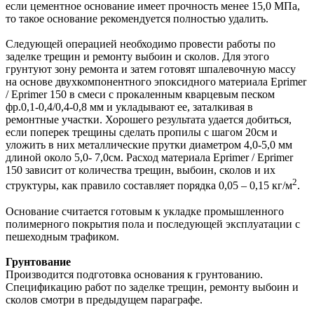
если цементное основание имеет прочность менее 15,0 МПа,
то такое основание рекомендуется полностью удалить.
Следующей операцией необходимо провести работы по
заделке трещин и ремонту выбоин и сколов. Для этого
грунтуют зону ремонта и затем готовят шпалевочную массу
на основе двухкомпонентного эпоксидного материала Eprimer
/ Eprimer 150 в смеси с прокаленным кварцевым песком
фр.0,1-0,4/0,4-0,8 мм и укладывают ее, заталкивая в
ремонтные участки. Хорошего результата удается добиться,
если поперек трещины сделать пропилы с шагом 20см и
уложить в них металлические прутки диаметром 4,0-5,0 мм
длиной около 5,0- 7,0см. Расход материала Eprimer / Eprimer
150 зависит от количества трещин, выбоин, сколов и их
2
структуры, как правило составляет порядка 0,05 – 0,15 кг/м
.
Основание считается готовым к укладке промышленного
полимерного покрытия пола и последующей эксплуатации с
пешеходным трафиком.
Грунтование
Производится подготовка основания к грунтованию.
Спецификацию работ по заделке трещин, ремонту выбоин и
сколов смотри в предыдущем параграфе.