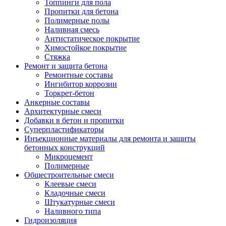
Топпинги для пола
Пропитки для бетона
Полимерные полы
Наливная смесь
Антистатическое покрытие
Химостойкое покрытие
Стяжка
Ремонт и защита бетона
Ремонтные составы
Ингибитор коррозии
Торкрет-бетон
Анкерные составы
Архитектурные смеси
Добавки в бетон и пропитки
Суперпластификаторы
Инъекционные материалы для ремонта и защиты
бетонных конструкций
Микроцемент
Полимерные
Общестроительные смеси
Клеевые смеси
Кладочные смеси
Штукатурные смеси
Наливного типа
Гидроизоляция