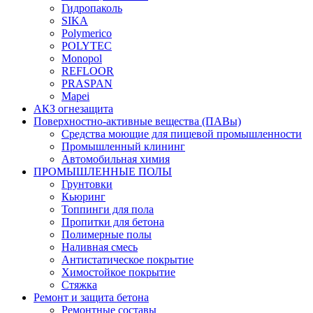
Гидропаколь
SIKA
Polymerico
POLYTEC
Monopol
REFLOOR
PRASPAN
Mapei
АКЗ огнезащита
Поверхностно-активные вещества (ПАВы)
Средства моющие для пищевой промышленности
Промышленный клининг
Автомобильная химия
ПРОМЫШЛЕННЫЕ ПОЛЫ
Грунтовки
Кьюринг
Топпинги для пола
Пропитки для бетона
Полимерные полы
Наливная смесь
Антистатическое покрытие
Химостойкое покрытие
Стяжка
Ремонт и защита бетона
Ремонтные составы