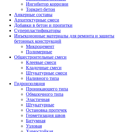
Ингибитор коррозии
Торкрет-бетон
Анкерные составы
Архитектурные смеси
Добавки в бетон и пропитки
Суперпластификаторы
Инъекционные материалы для ремонта и защиты
бетонных конструкций
Микроцемент
Полимерные
Общестроительные смеси
Клеевые смеси
Кладочные смеси
Штукатурные смеси
Наливного типа
Гидроизоляция
Проникающего типа
Обмазочного типа
Эластичная
Штукатурные
Остановка протечек
Герметизация швов
Битумная
Узловая
Химостойкая